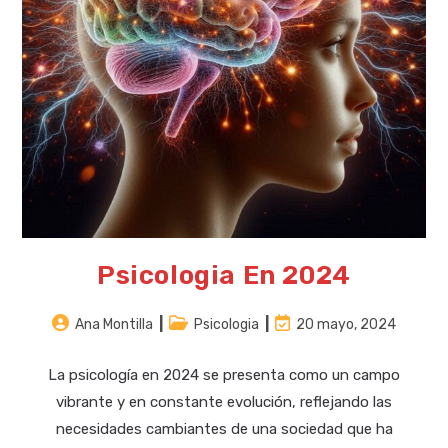
Psicologia En 2024
Autor
Categoría
Última
Ana Montilla
Psicologia
20 mayo, 2024
de
de
modificación
la
la
de
La psicología en 2024 se presenta como un campo
entrada:
entrada:
la
vibrante y en constante evolución, reflejando las
entrada:
necesidades cambiantes de una sociedad que ha