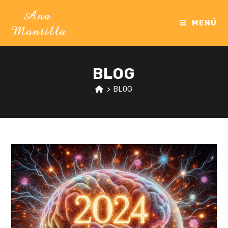
Ir
al
MENÚ
contenido
BLOG
>
BLOG