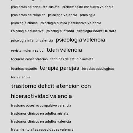
problemas de conducta mislata
problemas de conducta valencia
problemas de relacion
psicologa valencia
psicologia
psicologia clinica
psicologia clinica y educativa valencia
Psicologia educativa
psicologia infantil
psicologia infantil mislata
psicologia valencia
psicologia infantil valencia
tdah valencia
revista mujer y salud
tecnicas concentracion
tecnicas de estudio mislata
terapia parejas
tecnicas estudio
terapias psicologicas
toc valencia
trastorno deficit atencion con
hiperactividad valencia
trastorno obsesivo compulsivo valencia
trastornos clinicos en adultos mislata
trastornos clinicos en adultos valencia
tratamiento altas capacidades valencia