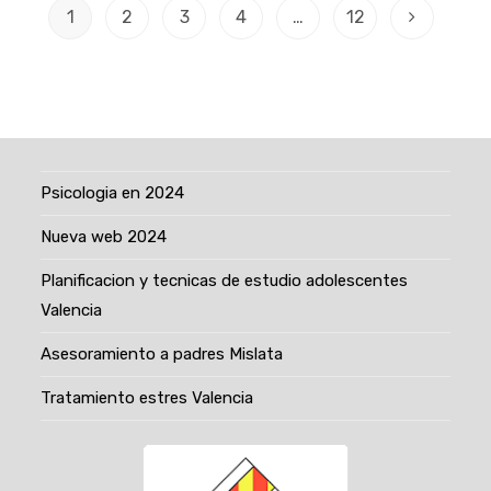
1
2
3
4
…
12
Ir a la pági
Psicologia en 2024
Nueva web 2024
Planificacion y tecnicas de estudio adolescentes
Valencia
Asesoramiento a padres Mislata
Tratamiento estres Valencia