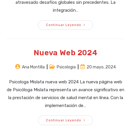
atravesado desafíos globales sin precedentes. La
integración…
Psicologia
Continuar Leyendo
En
2024
Nueva Web 2024
Autor
Categoría
Última
Ana Montilla
Psicologia
20 mayo, 2024
de
de
modificación
la
la
de
Psicologa Mislata nueva web 2024 La nueva página web
entrada:
entrada:
la
de Psicóloga Mislata representa un avance significativo en
entrada:
la prestación de servicios de salud mental en línea. Con la
implementación de…
Nueva
Continuar Leyendo
Web
2024