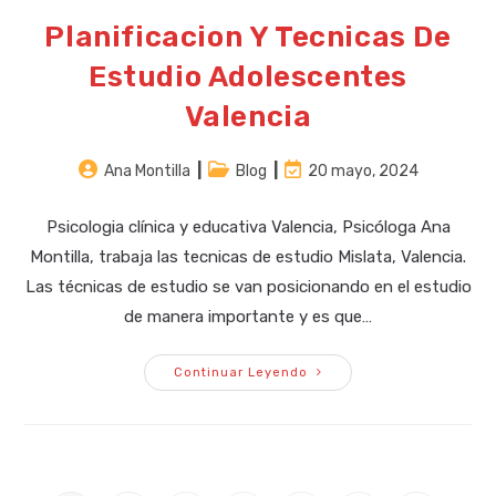
Planificacion Y Tecnicas De
Estudio Adolescentes
Valencia
Autor
Categoría
Última
Ana Montilla
Blog
20 mayo, 2024
de
de
modificación
la
la
de
Psicologia clínica y educativa Valencia, Psicóloga Ana
entrada:
entrada:
la
Montilla, trabaja las tecnicas de estudio Mislata, Valencia.
entrada:
Las técnicas de estudio se van posicionando en el estudio
de manera importante y es que…
Planificacion
Continuar Leyendo
Y
Tecnicas
De
Estudio
Adolescentes
Valencia