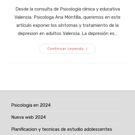
la
la
de
Desde la consulta de Psicología clinica y educativa
entrada:
entrada:
la
Valencia, Psicologa Ana Montilla, queremos en este
entrada:
artículo exponer los síntomas y tratamiento de la
depresion en adultos Valencia. La depresión es…
Tratamiento
Continuar Leyendo
De
La
Depresion
En
Adultos
Valencia
Psicologia en 2024
Nueva web 2024
Planificacion y tecnicas de estudio adolescentes