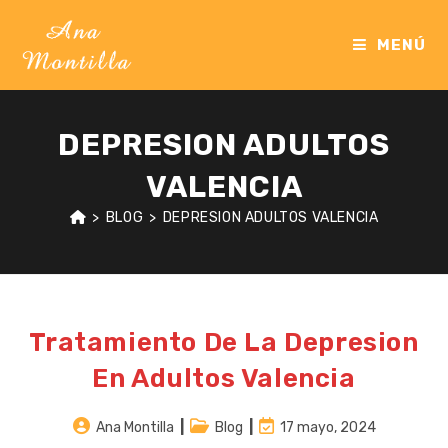
Ir
al
MENÚ
contenido
DEPRESION ADULTOS
VALENCIA
>
BLOG
>
DEPRESION ADULTOS VALENCIA
Tratamiento De La Depresion
En Adultos Valencia
Autor
Categoría
Última
Ana Montilla
Blog
17 mayo, 2024
de
de
modificación