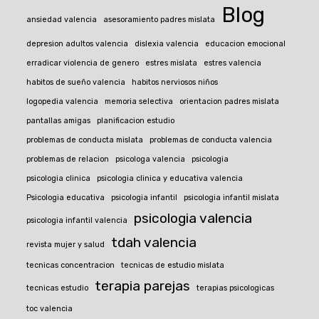
Blog
ansiedad valencia
asesoramiento padres mislata
depresion adultos valencia
dislexia valencia
educacion emocional
erradicar violencia de genero
estres mislata
estres valencia
habitos de sueño valencia
habitos nerviosos niños
logopedia valencia
memoria selectiva
orientacion padres mislata
pantallas amigas
planificacion estudio
problemas de conducta mislata
problemas de conducta valencia
problemas de relacion
psicologa valencia
psicologia
psicologia clinica
psicologia clinica y educativa valencia
Psicologia educativa
psicologia infantil
psicologia infantil mislata
psicologia valencia
psicologia infantil valencia
tdah valencia
revista mujer y salud
tecnicas concentracion
tecnicas de estudio mislata
terapia parejas
tecnicas estudio
terapias psicologicas
toc valencia