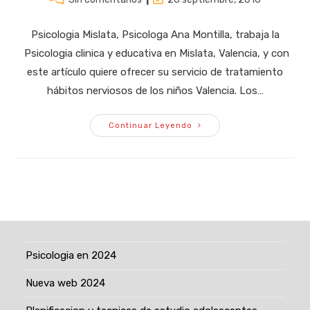
la
la
de
modificación
entrada:
entrada:
la
de
Psicologia Mislata, Psicologa Ana Montilla, trabaja la
entrada:
la
Psicologia clinica y educativa en Mislata, Valencia, y con
entrada:
este artículo quiere ofrecer su servicio de tratamiento
hábitos nerviosos de los niños Valencia. Los…
Tratamiento
Continuar Leyendo
Habitos
Nerviosos
De
Los
Niños
Valencia
Psicologia en 2024
Nueva web 2024