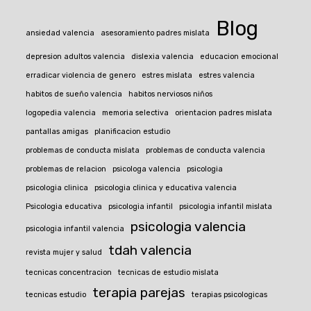
Blog
ansiedad valencia
asesoramiento padres mislata
depresion adultos valencia
dislexia valencia
educacion emocional
erradicar violencia de genero
estres mislata
estres valencia
habitos de sueño valencia
habitos nerviosos niños
logopedia valencia
memoria selectiva
orientacion padres mislata
pantallas amigas
planificacion estudio
problemas de conducta mislata
problemas de conducta valencia
problemas de relacion
psicologa valencia
psicologia
psicologia clinica
psicologia clinica y educativa valencia
Psicologia educativa
psicologia infantil
psicologia infantil mislata
psicologia valencia
psicologia infantil valencia
tdah valencia
revista mujer y salud
tecnicas concentracion
tecnicas de estudio mislata
terapia parejas
tecnicas estudio
terapias psicologicas