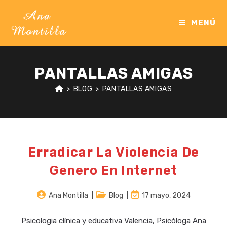
Ir
al
MENÚ
contenido
PANTALLAS AMIGAS
>
BLOG
>
PANTALLAS AMIGAS
Erradicar La Violencia De
Genero En Internet
Autor
Categoría
Última
Ana Montilla
Blog
17 mayo, 2024
de
de
modificación
la
la
de
Psicologia clínica y educativa Valencia, Psicóloga Ana
entrada:
entrada:
la