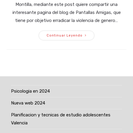
Montilla, mediante este post quiere compartir una
entrada:
interesante pagina del blog de Pantallas Amigas, que
tiene por objetivo erradicar la violencia de genero…
Erradicar
Continuar Leyendo
La
Violencia
De
Genero
En
Internet
Psicologia en 2024
Nueva web 2024
Planificacion y tecnicas de estudio adolescentes
Valencia