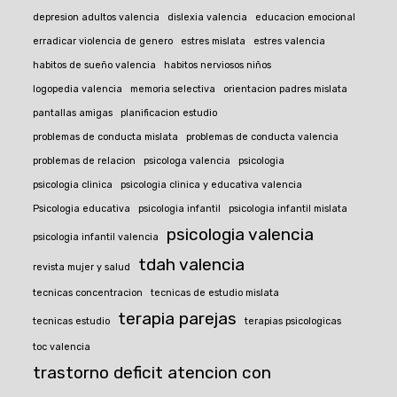
depresion adultos valencia
dislexia valencia
educacion emocional
erradicar violencia de genero
estres mislata
estres valencia
habitos de sueño valencia
habitos nerviosos niños
logopedia valencia
memoria selectiva
orientacion padres mislata
pantallas amigas
planificacion estudio
problemas de conducta mislata
problemas de conducta valencia
problemas de relacion
psicologa valencia
psicologia
psicologia clinica
psicologia clinica y educativa valencia
Psicologia educativa
psicologia infantil
psicologia infantil mislata
psicologia valencia
psicologia infantil valencia
tdah valencia
revista mujer y salud
tecnicas concentracion
tecnicas de estudio mislata
terapia parejas
tecnicas estudio
terapias psicologicas
toc valencia
trastorno deficit atencion con