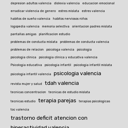
depresion adultos valencia
dislexia valencia
educacion emocional
erradicar violencia de genero
estres mislata
estres valencia
habitos de sueño valencia
habitos nerviosos niños
logopedia valencia
memoria selectiva
orientacion padres mislata
pantallas amigas
planificacion estudio
problemas de conducta mislata
problemas de conducta valencia
problemas de relacion
psicologa valencia
psicologia
psicologia clinica
psicologia clinica y educativa valencia
Psicologia educativa
psicologia infantil
psicologia infantil mislata
psicologia valencia
psicologia infantil valencia
tdah valencia
revista mujer y salud
tecnicas concentracion
tecnicas de estudio mislata
terapia parejas
tecnicas estudio
terapias psicologicas
toc valencia
trastorno deficit atencion con
hiperactividad valencia