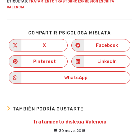
ETIQUETAS
:
TRATAMIENTO TRASTORNO EXPRESION ESCRITA
VALENCIA
COMPARTIR
COMPARTIR PSICOLOGA MISLATA
ESTE
CONTENIDO
X
Facebook
Se
Se
abre
abre
en
en
una
una
Pinterest
LinkedIn
Se
Se
nueva
nueva
abre
abre
ventana
ventana
en
en
una
una
WhatsApp
Se
nueva
nueva
abre
ventana
ventana
en
una
nueva
ventana
TAMBIÉN PODRÍA GUSTARTE
Tratamiento dislexia Valencia
30 mayo, 2018