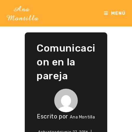
Ir
al
MENÚ
contenido
Comunicaci
on en la
pareja
Escrito por
Ana Montilla
Actualizado
junio 27, 2016