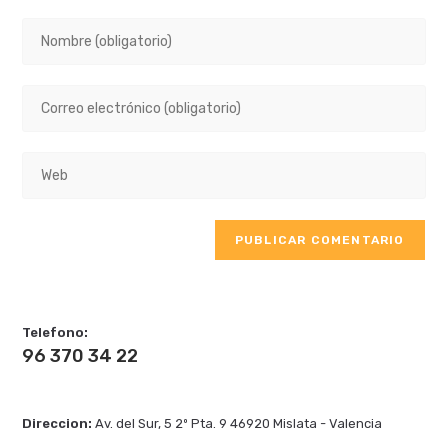
Introduce
tu
nombre
Introduce
o
tu
nombre
dirección
de
Introduce
de
usuario
la
correo
para
URL
electrónico
comentar
A
de
para
l
tu
comentar
t
web
e
(opcional)
Telefono:
r
96 370 34 22
n
a
t
Direccion:
Av. del Sur, 5 2º Pta. 9 46920 Mislata - Valencia