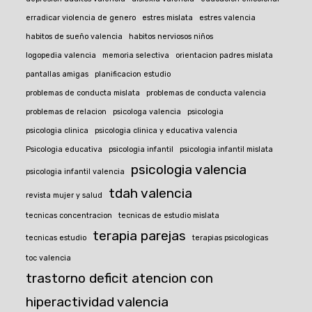
erradicar violencia de genero
estres mislata
estres valencia
habitos de sueño valencia
habitos nerviosos niños
logopedia valencia
memoria selectiva
orientacion padres mislata
pantallas amigas
planificacion estudio
problemas de conducta mislata
problemas de conducta valencia
problemas de relacion
psicologa valencia
psicologia
psicologia clinica
psicologia clinica y educativa valencia
Psicologia educativa
psicologia infantil
psicologia infantil mislata
psicologia valencia
psicologia infantil valencia
tdah valencia
revista mujer y salud
tecnicas concentracion
tecnicas de estudio mislata
terapia parejas
tecnicas estudio
terapias psicologicas
toc valencia
trastorno deficit atencion con
hiperactividad valencia