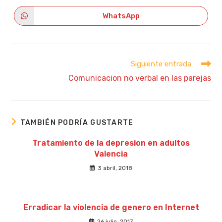
ventana
ventana
en
en
una
una
WhatsApp
Se
nueva
nueva
abre
ventana
ventana
en
una
nueva
ventana
Leer
Siguiente entrada
más
Comunicacion no verbal en las parejas
artículos
TAMBIÉN PODRÍA GUSTARTE
Tratamiento de la depresion en adultos
Valencia
3 abril, 2018
Erradicar la violencia de genero en Internet
26 julio, 2017