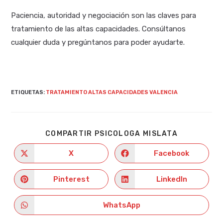
Paciencia, autoridad y negociación son las claves para
tratamiento de las altas capacidades. Consúltanos
cualquier duda y pregúntanos para poder ayudarte.
ETIQUETAS
:
TRATAMIENTO ALTAS CAPACIDADES VALENCIA
COMPARTIR
COMPARTIR PSICOLOGA MISLATA
ESTE
CONTENIDO
X
Facebook
Se
Se
abre
abre
en
en
una
una
Pinterest
LinkedIn
Se
Se
nueva
nueva
abre
abre
ventana
ventana
en
en
una
una
WhatsApp
Se
nueva
nueva
abre
ventana
ventana
en